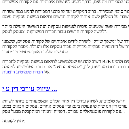
 סוכני המכירות. ברוב המקרים יעדיפו סוכני המכירות להגיע כמה שפחות
 מכירות שטח שמגיעים פיסית לפגישות עסקיות הנה השיטה היעילה ביותר
להשיג לקוחות חדשים עבור חברות המשווקות "מעסק לעסק".
דר של "משפך שיווק" ליצירת לידים איכותיים של לקוחות עסקיים, ששמעו
 של הזדמנויות עסקיות מדויקות עבור עסקים אלו והגדלת מספר הלקוחות
החדשים שלהן באופן סיסטמתי ומסודר.
חשוב להדגיש שטלמיטינג לתיאום פגישות עסקיות לחברות B2B מחייב מומחיות ומקצועיות. פילוח איכותי ומדויק, השגת רשימות איכותיות לפנייה, הכנת תסריט שיחה מושלם, היכולת להתגבר על מכשולים ומחסומים ולהגיע
 חברות רבות מעדיפות, לכן, "להוציא החוצה" את תחום הטלמיטינג לניהולה
.
של
חברת טלמיטינג חיצונית
שיווק עורכי דין ע י ...
חדש: טלמיטינג לשיווק עורכי דין אחד הכלים המשמעותיים ביותר לשיווק
עורכי דין הנו שיתופי פעולה בינם ובין עסקים אחרים, עסקים הבאים במגע
עם לקוחות פוטנציאליים עבורם. הפנייה "חמה" המתקבלת מבעל עסק...
מחוץ לקופסה
קרא עוד...